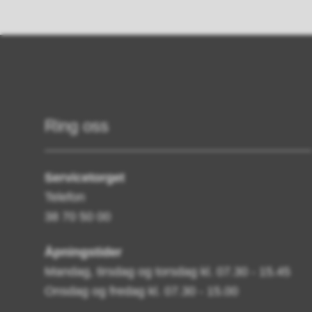
Ring oss
Servicetorget
Telefon
38 70 50 00
Åpningstider
Mandag, tirsdag og torsdag kl. 07.30 - 15.45
Onsdag og fredag kl. 07.30 - 15.00