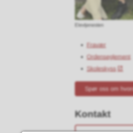
Elevtjenesten
Fravær
Ordenseglement
Skoleskyss
Spør oss om hvor
Kontakt