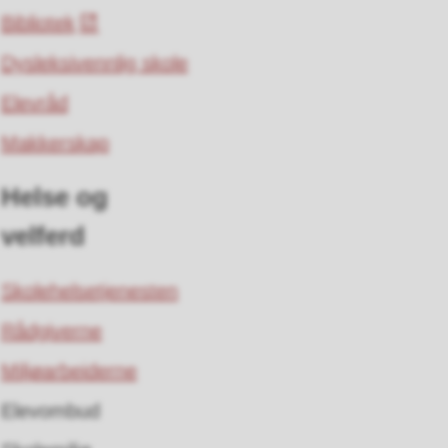
Bibliotek
Dysleksivennlig skole
Elevråd
Makkerskap
Helse og
velferd
Skolehelsetjenesten
Rådgiverne
Miljøarbeiderne
Elevombud