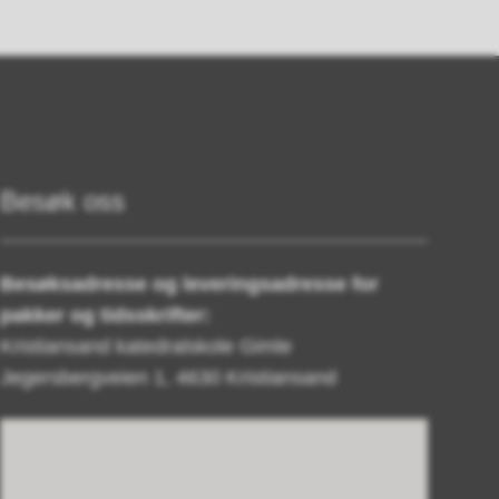
Besøk oss
Besøksadresse og leveringsadresse for
pakker og tidsskrifter:
Kristiansand katedralskole Gimle
Jegersbergveien 1, 4630 Kristiansand