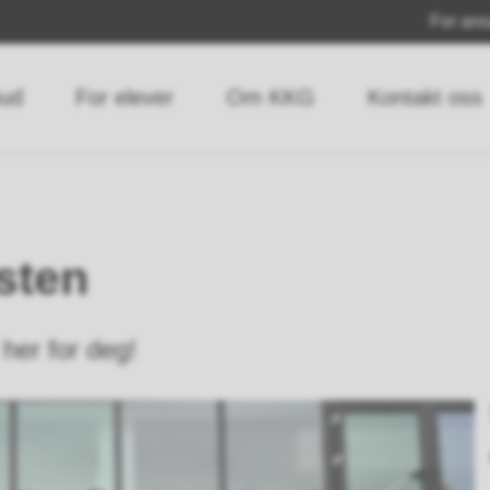
For ans
bud
For elever
Om KKG
Kontakt oss
sten
 her for deg!