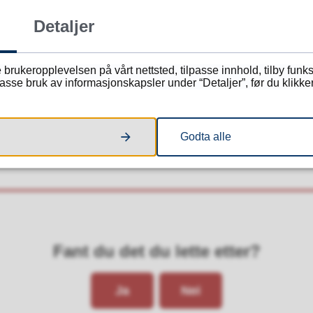
Detaljer
ersti Kivle Westergren
lingsleder skole
 brukeropplevelsen på vårt nettsted, tilpasse innhold, tilby funk
kjersti.kivle.westergren@kkg.vgs.no
sse bruk av informasjonskapsler under “Detaljer”, før du klikker
97 01 65 26
fon
Godta alle
97 01 65 26
il
Fant du det du lette etter?
Ja
Nei