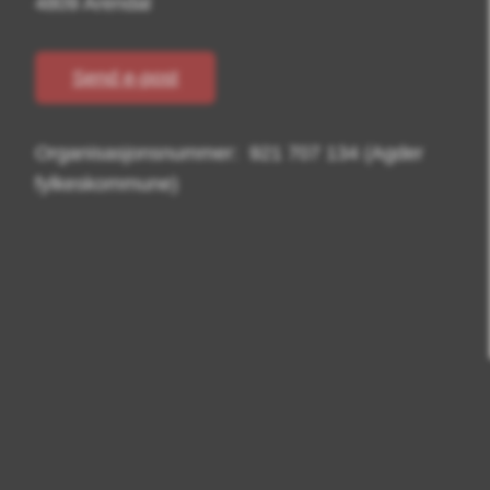
4809 Arendal
Send e-post
Organisasjonsnummer: 921 707 134 (Agder
fylkeskommune)