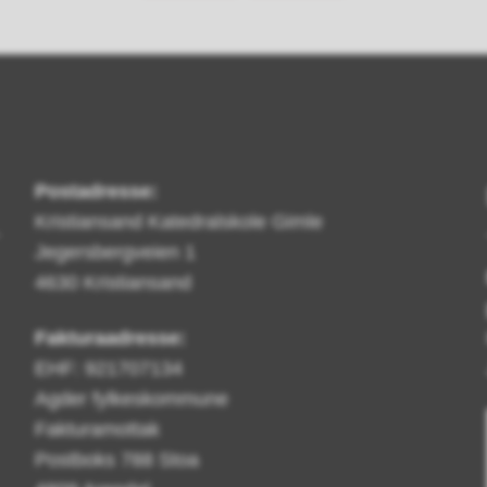
Postadresse:
Kristiansand Katedralskole Gimle
Jegersbergveien 1
4630 Kristiansand
Fakturaadresse:
EHF: 921707134
Agder fylkeskommune
Fakturamottak
Postboks 788 Stoa