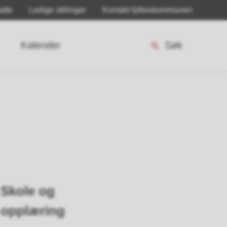
atte
Ledige stillinger
Kontakt fylkeskommunen
Kalender
Søk
Skole og
opplæring