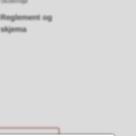
Skolemiljø
Reglement og
skjema