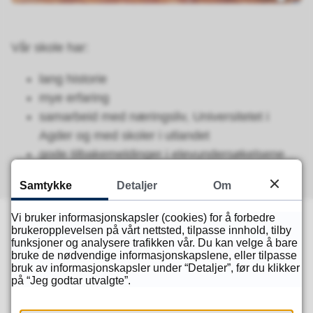
Vår skole har:
lang historie
mye erfaring
samarbeid med næringsliv, Universitetet i
Agder og med skoler i utlandet
gode tilbakemeldinger i elevundersøkelsene
Samtykke
Detaljer
Om
Vi bruker informasjonskapsler (cookies) for å forbedre
brukeropplevelsen på vårt nettsted, tilpasse innhold, tilby
Fant du det du lette etter?
funksjoner og analysere trafikken vår. Du kan velge å bare
bruke de nødvendige informasjonskapslene, eller tilpasse
bruk av informasjonskapsler under “Detaljer”, før du klikker
Ja
Nei
på “Jeg godtar utvalgte”.