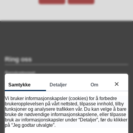
Ring oss
Servicetorget
Telefon
Samtykke
Detaljer
Om
38 70 50 00
Vi bruker informasjonskapsler (cookies) for å forbedre
Åpningstider
brukeropplevelsen på vårt nettsted, tilpasse innhold, tilby
Mandag, tirsdag og torsdag kl. 07.30 - 15.45
funksjoner og analysere trafikken vår. Du kan velge å bare
bruke de nødvendige informasjonskapslene, eller tilpasse
Onsdag og fredag kl. 07.30 - 15.00
bruk av informasjonskapsler under “Detaljer”, før du klikker
på “Jeg godtar utvalgte”.