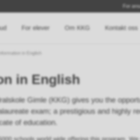
For ans
bud
For elever
Om KKG
Kontakt oss
nformation in English
on in English
ralskole Gimle (KKG) gives you the opport
alaureate exam; a prestigious and highly r
ficate of education.
5000 schools world wide offering this program. W