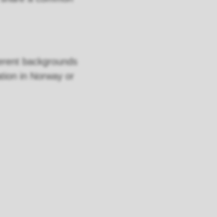
ferent backgrounds
ation in Norway or