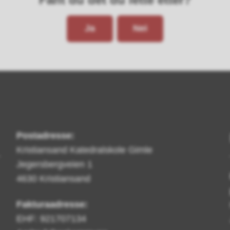
Ja
Nei
Postadresse:
Kristiansand Katedralskole Gimle
Jegersbergveien 1
4630 Kristiansand
Fakturaadresse:
EHF: 921707134