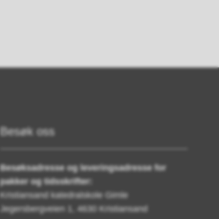
Besøk oss
Besøksadresse og leveringsadresse for
pakker og tidsskrifter:
Kristiansand katedralskole Gimle
Jegersbergveien 1, 4630 Kristiansand