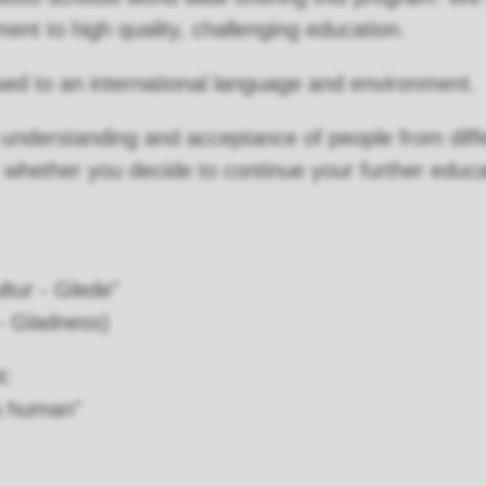
nt to high quality, challenging education.
osed to an international language and environment.
e understanding and acceptance of people from dif
, whether you decide to continue your further educ
tur - Glede"
- Gladness)
t:
a human"