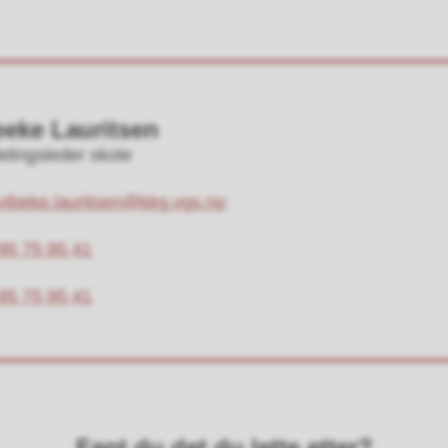
beke Lauritsen
lingsleder skole
vibeke.lauritsen@kkg.vgs.no
95 75 95 41
fon
95 75 95 41
il
Fant du det du lette etter?