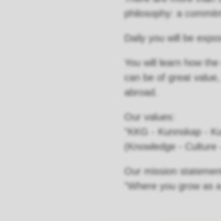
philosophy: a commitme
Daily you will be exp
You will learn how th
can be of great value
abroad.
Our values:
"KKG - Kunnskap - Kul
(Knowledge - Culture 
Our mission statemen
"Where you grow as 