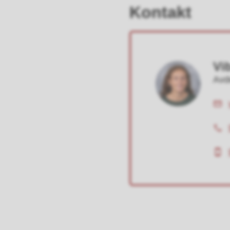
Kontakt
Vi
Avde
E-
post
Tele
Mob