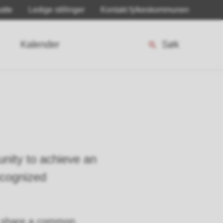
atte
Ledige stillinger
Kontakt fylkeskommunen
Kalender
Søk
unity to achieve an
ecognized
e share a common