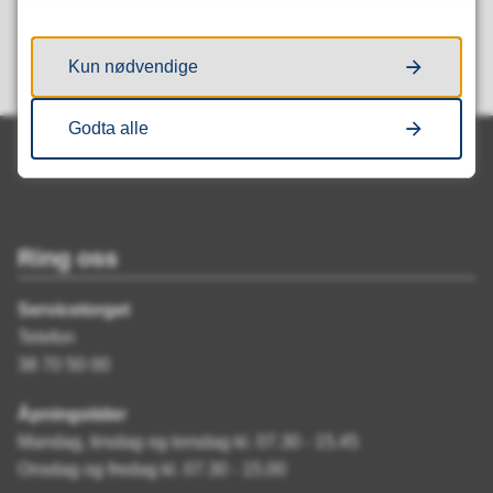
Ja
Nei
Kun nødvendige
Godta alle
Ring oss
Servicetorget
Telefon
38 70 50 00
Åpningstider
Mandag, tirsdag og torsdag kl. 07.30 - 15.45
Onsdag og fredag kl. 07.30 - 15.00