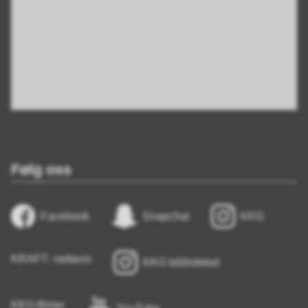
Følg oss
Facebook
Snapchat
KKG
KRAFT- nettavis
KKG biblioteket
KKG-filmer