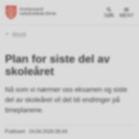
SØK
MENY
Du
Aktuelt
er
her:
Plan for siste del av
skoleåret
Nå som vi nærmer oss eksamen og siste
del av skoleåret vil det bli endringer på
timeplanene.
Publisert
24.04.2026 08.44