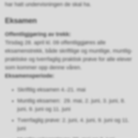
har hatt undervisningen de skal ha.
Eksamen
Offentligjgøring av trekk:
Tirsdag 28. april kl. 09 offentliggjøres alle
eksamenstrekk, både skriftlige og muntlige, muntlig-
praktiske og tverrfaglig praktisk prøve for alle elever
som kommer opp denne våren.
Eksamensperiode:
Skriftlig eksamen 4.-21. mai
Muntlig eksamen: 29. mai, 2. juni, 3. juni, 8.
juni, 9. juni og 11. juni
Tverrfaglig prøve: 2. juni, 4. juni, 9. juni og 11.
juni