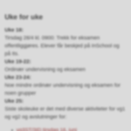
Uke for uke
Uke 18:
Tirsdag 28/4 kl. 0900: Trekk for eksamen
offentliggjøres. Elever får beskjed på InSchool og
på Its.
Uke 19-22:
Ordinær undervisning og eksamen
Uke 23-24:
Noe mindre ordinær undervisning og eksamen for
noen grupper
Uke 25:
Siste skoleuke er det med diverse aktiviteter for vg1
og vg2 og avslutninger for:
vg3ST/3ID tirsdag 16. juni