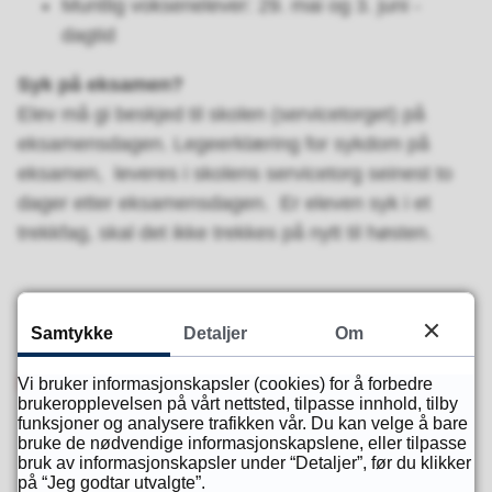
Muntlig voksenelever: 29. mai og 3. juni -
dagtid
Syk på eksamen?
Elev må gi beskjed til skolen (servicetorget) på
eksamensdagen. Legeerklæring for sykdom på
eksamen, leveres i skolens servicetorg seinest to
dager etter eksamensdagen. Er eleven syk i et
trekkfag, skal det ikke trekkes på nytt til høsten.
Samtykke
Detaljer
Om
Info fra Agder fylkeskommune om eksamen
Vi bruker informasjonskapsler (cookies) for å forbedre
brukeropplevelsen på vårt nettsted, tilpasse innhold, tilby
funksjoner og analysere trafikken vår. Du kan velge å bare
bruke de nødvendige informasjonskapslene, eller tilpasse
Fant du det du lette etter?
bruk av informasjonskapsler under “Detaljer”, før du klikker
på “Jeg godtar utvalgte”.