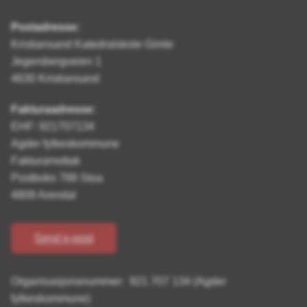
Postadresse:
Kristiansand Katedralskole Gimle
Jegersbergveien 1
4630 Kristiansand
Fakturaadresse:
EHF: 921707134
Agder fylkeskommune
Fakturamottak
Postboks 788 Stoa
4809 Arendal
Send e-post
Organisasjonsnummer: 921 707 134 (Agder
fylkeskommune)