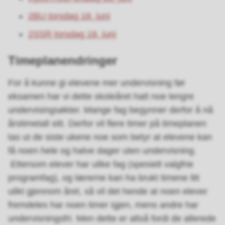
2BU torsdag 18. juni
2SSR torsdag 18. juni
Timeplanendringer
For å kunne gi elevene mer undervisning før
eksamen har vi dette skoleåret hatt noe lengre
undervisingsøkter. Mange fag begynner derfor å nå
årstimetall sitt. Derfor vil flere timer på timeplanen
tas ut de siste ukene noe som betyr at elevene kan
få noen hele og halve dager uten undervisning.
Ettersom elever har ulike fag (spesielt valgfrie
programfag), og lærerne kan ha brukt timene litt
ulikt gjennom året, så vil det hende at noen elever
fremdeles har noen timer igjen, mens andre har
undervisningsfri. Men dette er altså fordi de allerede