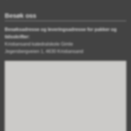
Besøk oss
Besøksadresse og leveringsadresse for pakker og
tidsskrifter:
Kristiansand katedralskole Gimle
Jegersbergveien 1, 4630 Kristiansand