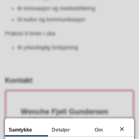
6t innovasjon og markedsføring
5t kultur og kommunikasjon
Praksis 9 timer i uka
9t yrkesfaglig fordypning
Kontakt
Wenche Fjell Gundersen
Avdelingsleder skole
Samtykke
Detaljer
Om
wenche.fjell.gundersen@kkg.vgs.no
E-