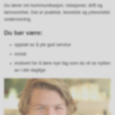
Du lærer om kommunikasjon, relasjoner, drift og
lønnsomhet. Det er praktisk, teoretisk og yrkesrettet
undervisning.
Du bør være:
opptatt av å yte god service
sosial
motivert for å lære nye fag som du vil se nytten
av i det daglige.