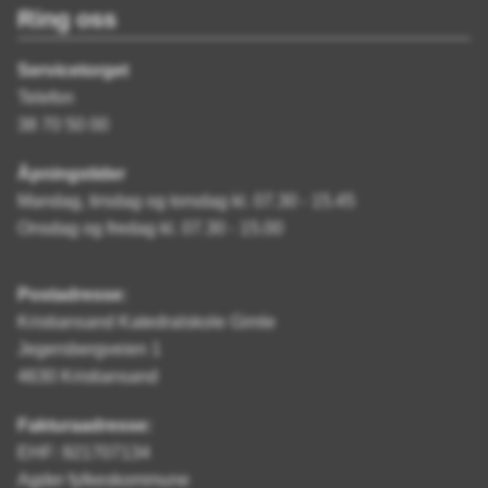
Ring oss
Servicetorget
Telefon
38 70 50 00
Åpningstider
Mandag, tirsdag og torsdag kl. 07.30 - 15.45
Onsdag og fredag kl. 07.30 - 15.00
Postadresse:
Kristiansand Katedralskole Gimle
Jegersbergveien 1
4630 Kristiansand
Fakturaadresse:
EHF: 921707134
Agder fylkeskommune