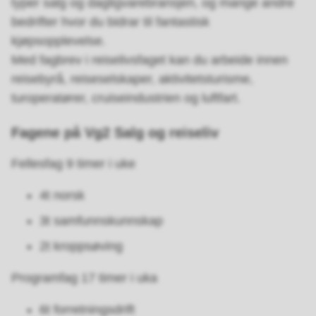
typer salg og dagligvarebransjen, og mange andre
bedrifter hvor du bidrar til fantastisk
kjøpsopplevelse.
Med fagbrev i reiselivsfaget kan du arbeide innen
reisebyrå, reiseselskaper, aktivitetsturisme,
turoperatører, cruiseindustrien og luftfart.
Fagene på Vg2 Salg og reiseliv
Fellesfag 9 timer i uke
4t norsk
3t samfunnskunnskap
2t kroppsøving
Programfag 17 timer i uka
6t forretningsdrift