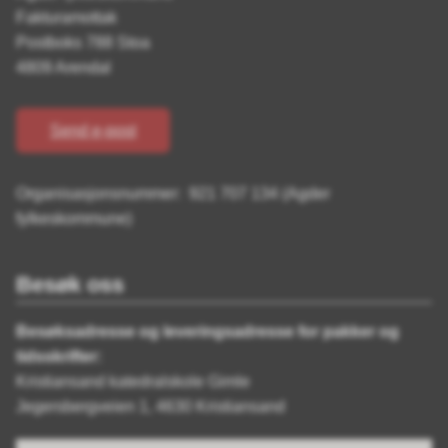
Fakturamottak
Postboks 788 Stoa
4809 Arendal
Send e-post
Organisasjonsnummer: 921 707 134 (Agder
fylkeskommune)
Besøk oss
Besøksadresse og leveringsadresse for pakker og
tidsskrifter:
Kristiansand katedralskole Gimle
Jegersbergveien 1, 4630 Kristiansand