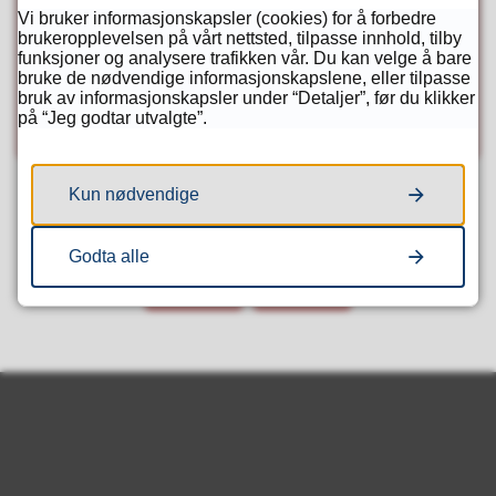
Vi bruker informasjonskapsler (cookies) for å forbedre
post
90 57 14 24
brukeropplevelsen på vårt nettsted, tilpasse innhold, tilby
Telefon
funksjoner og analysere trafikken vår. Du kan velge å bare
bruke de nødvendige informasjonskapslene, eller tilpasse
90 57 14 24
bruk av informasjonskapsler under “Detaljer”, før du klikker
Mobil
på “Jeg godtar utvalgte”.
Kun nødvendige
Fant du det du lette etter?
Godta alle
Ja
Nei