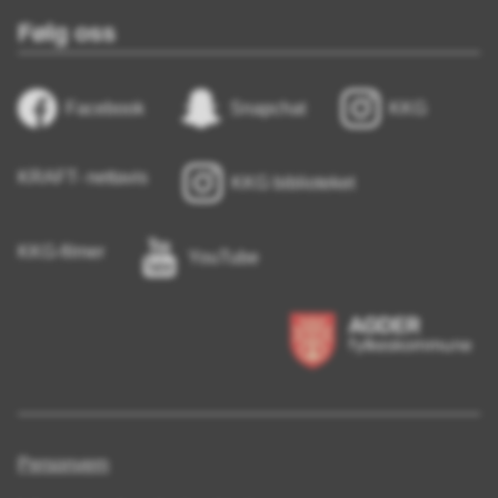
Følg oss
Facebook
Snapchat
KKG
KRAFT- nettavis
KKG biblioteket
KKG-filmer
YouTube
Personvern