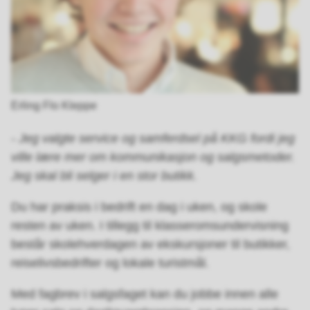
Erling Flo Kleppe
- Jeg valgte service og samferdsel på KKG fordi jeg
ville lære mer om kommunikasjon og salgsmetoder.
Jeg skal bli selger i en stor butikk.
Du har praksis i bedrift en dag i uken, og skole
resten av uken. I tillegg til klasseromsundervisning
består skolehverdagen av ekskursjoner til butikker,
reiselivsbedrifter og lokale turistmål.
Med fagbrev i salgsfaget kan du jobbe innen alle