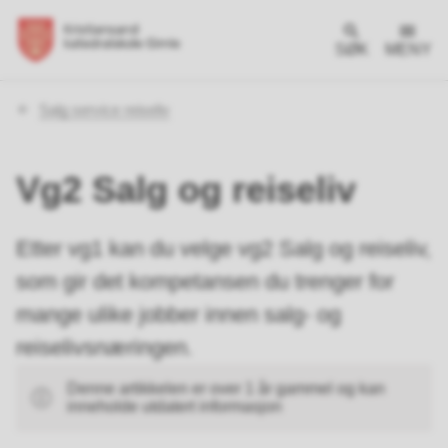
SØK
MENY
Du
Salg service reiseliv
er
her:
Vg2 Salg og reiseliv
Etter vg1 kan du velge vg2 Salg og reiseliv,
som gir det kompetansen du trenger for
mange ulike jobber innen salg- og
reiselivsnæringen.
Denne artikkelen er over 1 år gammel og kan
inneholde utdatert informasjon