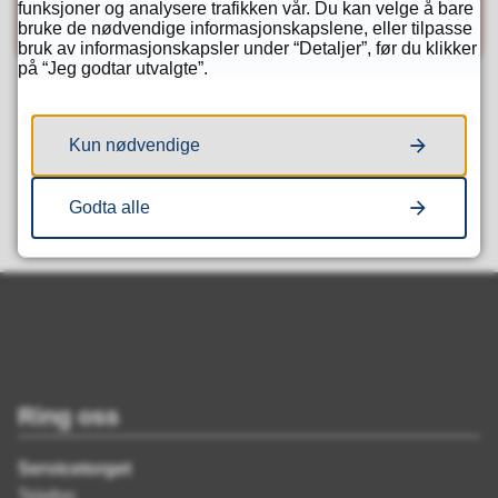
E-
funksjoner og analysere trafikken vår. Du kan velge å bare
bruke de nødvendige informasjonskapslene, eller tilpasse
post
bruk av informasjonskapsler under “Detaljer”, før du klikker
på “Jeg godtar utvalgte”.
Fant du det du lette etter?
Kun nødvendige
Ja
Nei
Godta alle
Ring oss
Servicetorget
Telefon