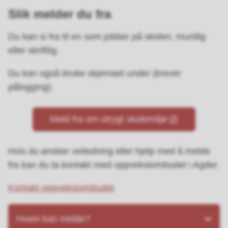
Slik melder du fra
Du kan si fra til en som jobber på skolen, muntlig
eller skriftlig.
Du kan også bruke skjemaet under (krever
pålogging).
Meld fra om utrygt skolemiljø
Hvis du ønsker veiledning eller hjelp med å melde
fra kan du ta kontakt med oppvekstombudet i Agder.
Kontakt oppvekstombudet
Hvem kan melde?