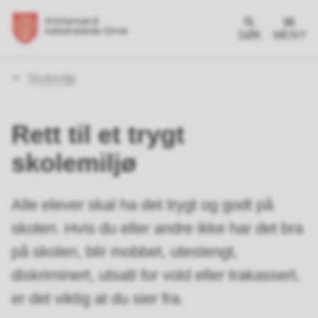
SØK
MENY
Du
Skolemiljø
er
her:
Rett til et trygt
skolemiljø
Alle elever skal ha det trygt og godt på
skolen. Hvis du eller andre ikke har det bra
på skolen, blir mobbet, utestengt,
diskriminert, utsatt for vold eller trakassert,
er det viktig at du sier fra.