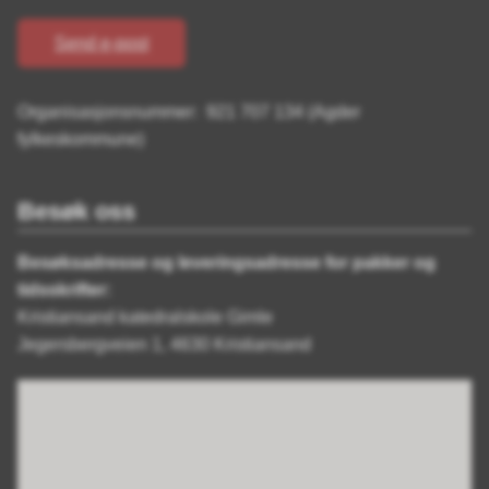
Send e-post
Organisasjonsnummer: 921 707 134 (Agder
fylkeskommune)
Besøk oss
Besøksadresse og leveringsadresse for pakker og
tidsskrifter:
Kristiansand katedralskole Gimle
Jegersbergveien 1, 4630 Kristiansand