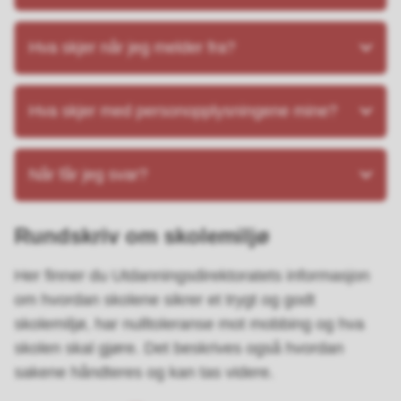
Hva skjer når jeg melder fra?
Hva skjer med personopplysningene mine?
Når får jeg svar?
Rundskriv om skolemiljø
Her finner du Utdanningsdirektoratets informasjon
om hvordan skolene sikrer et trygt og godt
skolemiljø, har nulltoleranse mot mobbing og hva
skolen skal gjøre. Det beskrives også hvordan
sakene håndteres og kan tas videre.