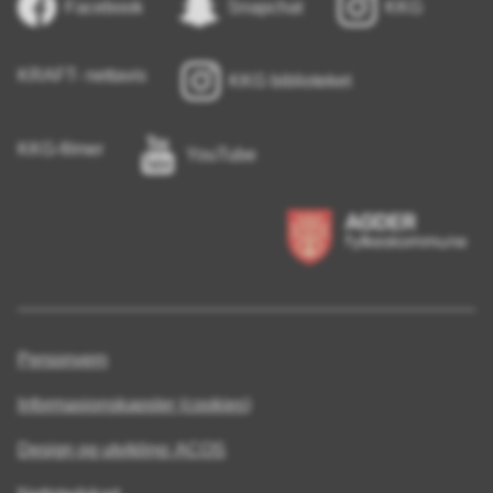
Facebook
Snapchat
KKG
KRAFT- nettavis
KKG biblioteket
KKG-filmer
YouTube
Personvern
Informasjonskapsler (cookies)
Design og utvikling: ACOS