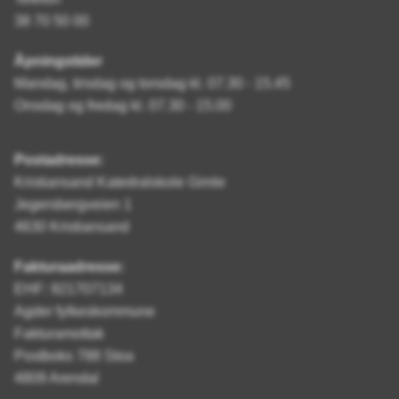
38 70 50 00
Åpningstider
Mandag, tirsdag og torsdag kl. 07.30 - 15.45
Onsdag og fredag kl. 07.30 - 15.00
Postadresse:
Kristiansand Katedralskole Gimle
Jegersbergveien 1
4630 Kristiansand
Fakturaadresse:
EHF: 921707134
Agder fylkeskommune
Fakturamottak
Postboks 788 Stoa
4809 Arendal