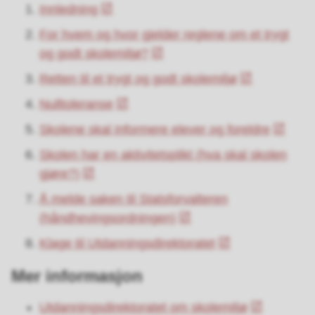
Innledning
For hvem og hvor gjelder reglene om et trygt
og godt skolemiljø?
Retten til et trygt og godt skolemiljø
Nulltoleranse
Skolene skal informere elever og foreldre
Skolen har en aktivitetsplikt (hva skal skolen
gjøre?)
Å melde saken til Statsforvalteren
(håndhevingsordningen)
Klage til Utdanningsdirektoratet
Mer informasjon
Utdanningsdirektoratet om skolemiljø