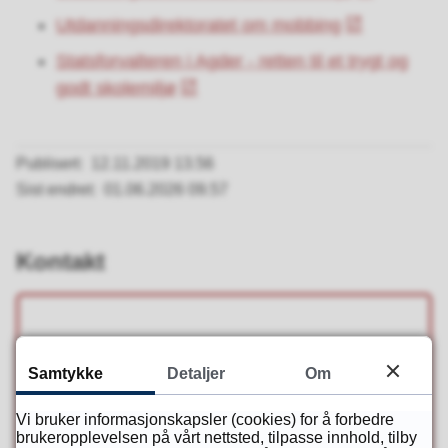
Utdanningsdirektoratet om mobbing
Statsforvalteren i Agder - retten til et trygt og
godt skolemiljø
Publisert
12.11.2019 13.56
Sist endret
01.06.2026 09.57
Kontakt
Miriam Johannessen Ekra
Samtykke
Detaljer
Om
Rådgiver
Vi bruker informasjonskapsler (cookies) for å forbedre
miriam.johannessen.ekra@agderfk.no
brukeropplevelsen på vårt nettsted, tilpasse innhold, tilby